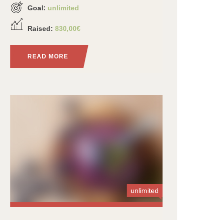
Goal:
unlimited
Raised:
830,00€
READ MORE
unlimited