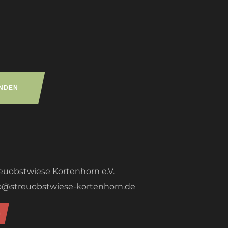
euobstwiese Kortenhorn e.V.
o@streuobstwiese-kortenhorn.de