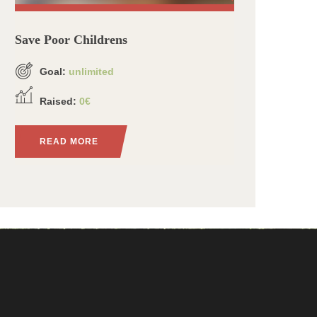
Save Poor Childrens
Goal:
unlimited
Raised:
0€
READ MORE