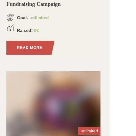
Fundraising Campaign
Goal:
unlimited
Raised:
0€
READ MORE
unlimited