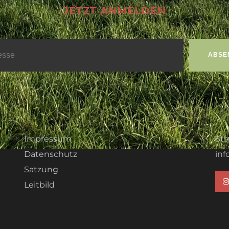
JETZT ANMELDEN
Impressum
Str
Datenschutz
inf
Satzung
Leitbild