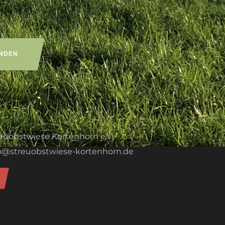
euobstwiese Kortenhorn e.V.
o@streuobstwiese-kortenhorn.de