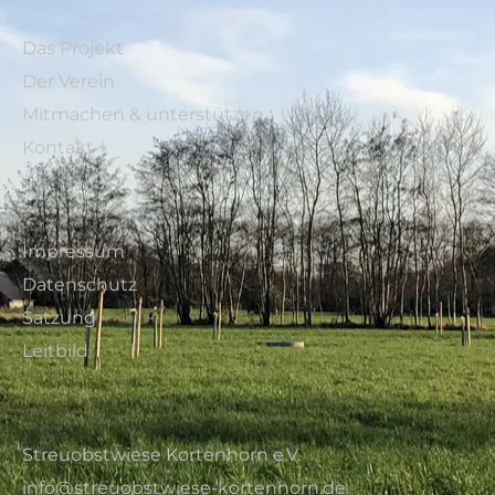
Das Projekt
Der Verein
Mitmachen & unterstützen
Kontakt
Impressum
Datenschutz
Satzung
Leitbild
Streuobstwiese Kortenhorn e.V.
info@streuobstwiese-kortenhorn.de