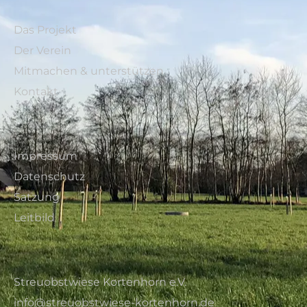
Das Projekt
Der Verein
Mitmachen & unterstützen
Kontakt
Impressum
Datenschutz
Satzung
Leitbild
Streuobstwiese Kortenhorn e.V.
info@streuobstwiese-kortenhorn.de